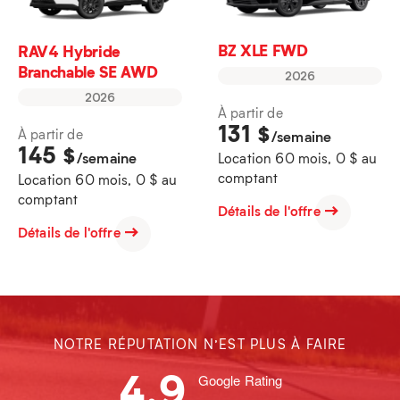
BZ XLE FWD
RAV4 Hybride
Branchable SE AWD
2026
2026
À partir de
131
$
À partir de
/semaine
145
$
/semaine
Location 60 mois, 0 $ au
comptant
Location 60 mois, 0 $ au
comptant
Détails de l'offre
Détails de l'offre
NOTRE RÉPUTATION N’EST PLUS À FAIRE
4.9
Google Rating