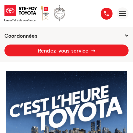
Coordonnées
2777 boulevard du Versant-Nord
Rendez-vous service
418 658-1340