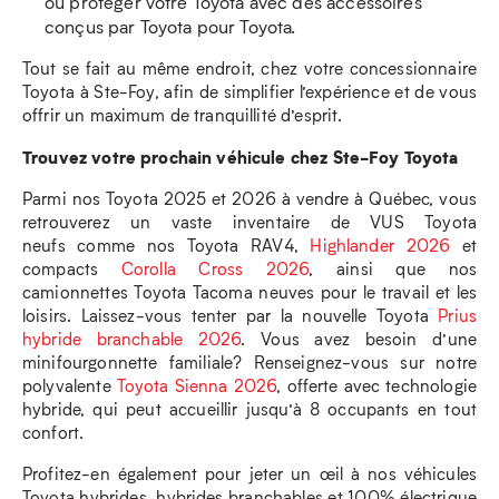
ou protéger votre Toyota avec des accessoires
conçus par Toyota pour Toyota.
Tout se fait au même endroit, chez votre concessionnaire
Toyota à Ste-Foy, afin de simplifier l’expérience et de vous
offrir un maximum de tranquillité d’esprit.
Trouvez votre prochain véhicule chez Ste-Foy Toyota
Parmi nos Toyota 2025 et 2026 à vendre à Québec, vous
retrouverez un vaste inventaire de VUS Toyota
neufs comme nos Toyota RAV4,
Highlander 2026
et
compacts
Corolla Cross 2026
, ainsi que nos
camionnettes Toyota Tacoma neuves pour le travail et les
loisirs. Laissez-vous tenter par la nouvelle Toyota
Prius
hybride branchable 2026
. Vous avez besoin d’une
minifourgonnette familiale? Renseignez-vous sur notre
polyvalente
Toyota Sienna 2026
, offerte avec technologie
hybride, qui peut accueillir jusqu’à 8 occupants en tout
confort.
Profitez-en également pour jeter un œil à nos véhicules
Toyota hybrides, hybrides branchables et 100% électrique