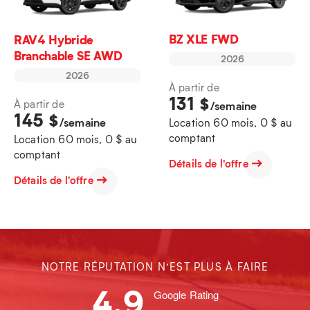
BZ XLE FWD
RAV4 Hybride
Branchable SE AWD
2026
2026
À partir de
131
$
À partir de
/semaine
145
$
/semaine
Location 60 mois, 0 $ au
comptant
Location 60 mois, 0 $ au
comptant
Détails de l'offre
Détails de l'offre
NOTRE RÉPUTATION N’EST PLUS À FAIRE
4.9
Google Rating