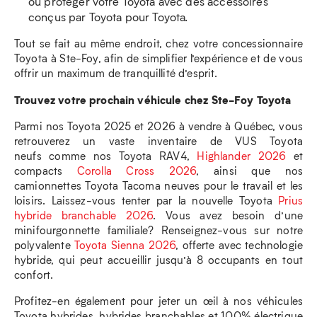
ou protéger votre Toyota avec des accessoires
conçus par Toyota pour Toyota.
Tout se fait au même endroit, chez votre concessionnaire
Toyota à Ste-Foy, afin de simplifier l’expérience et de vous
offrir un maximum de tranquillité d’esprit.
Trouvez votre prochain véhicule chez Ste-Foy Toyota
Parmi nos Toyota 2025 et 2026 à vendre à Québec, vous
retrouverez un vaste inventaire de VUS Toyota
neufs comme nos Toyota RAV4,
Highlander 2026
et
compacts
Corolla Cross 2026
, ainsi que nos
camionnettes Toyota Tacoma neuves pour le travail et les
loisirs. Laissez-vous tenter par la nouvelle Toyota
Prius
hybride branchable 2026
. Vous avez besoin d’une
minifourgonnette familiale? Renseignez-vous sur notre
polyvalente
Toyota Sienna 2026
, offerte avec technologie
hybride, qui peut accueillir jusqu’à 8 occupants en tout
confort.
Profitez-en également pour jeter un œil à nos véhicules
Toyota hybrides, hybrides branchables et 100% électrique