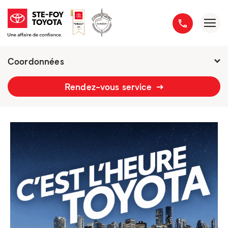
Coordonnées
2777 boulevard du Versant-Nord
Rendez-vous service
418 658-1340