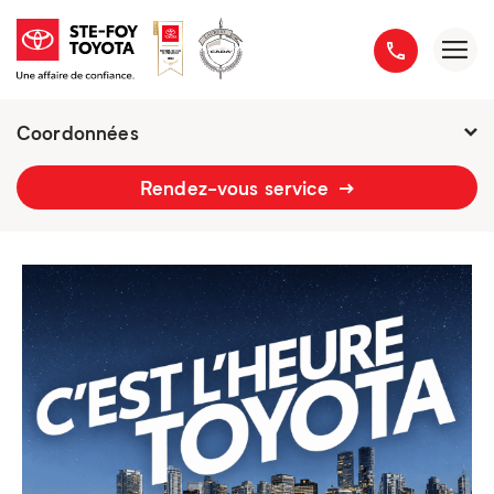
Coordonnées
2777 boulevard du Versant-Nord
Rendez-vous service
418 658-1340