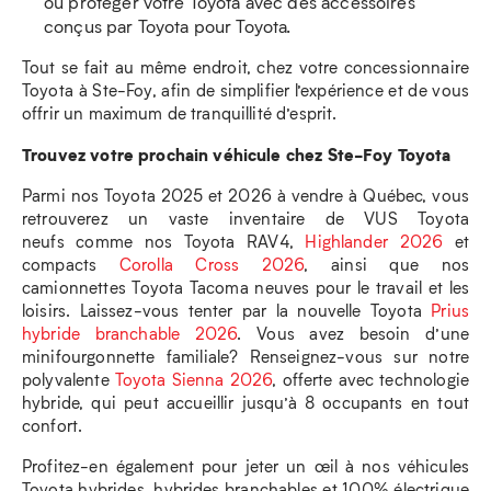
ou protéger votre Toyota avec des accessoires
conçus par Toyota pour Toyota.
Tout se fait au même endroit, chez votre concessionnaire
Toyota à Ste-Foy, afin de simplifier l’expérience et de vous
offrir un maximum de tranquillité d’esprit.
Trouvez votre prochain véhicule chez Ste-Foy Toyota
Parmi nos Toyota 2025 et 2026 à vendre à Québec, vous
retrouverez un vaste inventaire de VUS Toyota
neufs comme nos Toyota RAV4,
Highlander 2026
et
compacts
Corolla Cross 2026
, ainsi que nos
camionnettes Toyota Tacoma neuves pour le travail et les
loisirs. Laissez-vous tenter par la nouvelle Toyota
Prius
hybride branchable 2026
. Vous avez besoin d’une
minifourgonnette familiale? Renseignez-vous sur notre
polyvalente
Toyota Sienna 2026
, offerte avec technologie
hybride, qui peut accueillir jusqu’à 8 occupants en tout
confort.
Profitez-en également pour jeter un œil à nos véhicules
Toyota hybrides, hybrides branchables et 100% électrique