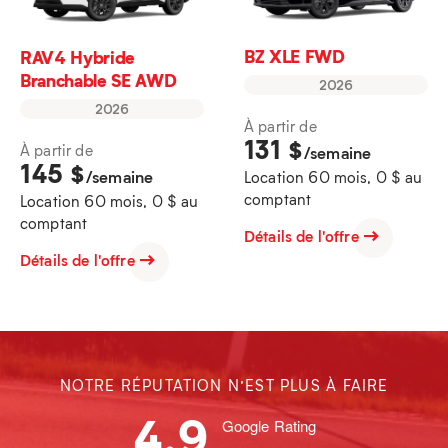
BZ XLE FWD
RAV4 Hybride
Branchable SE AWD
2026
2026
À partir de
131
$
À partir de
/semaine
145
$
/semaine
Location 60 mois, 0 $ au
comptant
Location 60 mois, 0 $ au
comptant
Détails de l'offre
Détails de l'offre
NOTRE RÉPUTATION N’EST PLUS À FAIRE
4.9
Google Rating