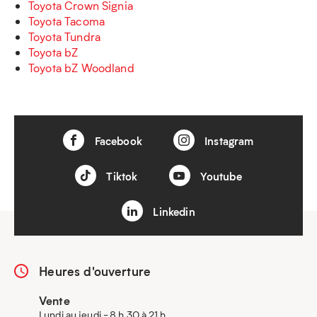
Toyota Crown Signia
Toyota Tacoma
Toyota Tundra
Toyota bZ
Toyota bZ Woodland
Facebook
Instagram
Tiktok
Youtube
Linkedin
Heures d'ouverture
Vente
Lundi au jeudi - 8 h 30 à 21 h