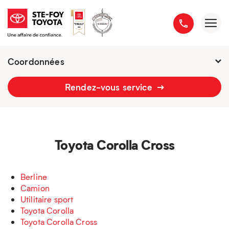
Coordonnées
Fermé : Ouverture
-
Rendez-vous service
2777 boulevard du Versant-Nord
418 658-1340
Toyota Corolla Cross
Berline
Camion
Utilitaire sport
Toyota Corolla
Toyota Corolla Cross