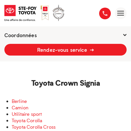
Coordonnées
Fermé : Ouverture
-
Rendez-vous service
2777 boulevard du Versant-Nord
418 658-1340
Toyota Crown Signia
Berline
Camion
Utilitaire sport
Toyota Corolla
Toyota Corolla Cross