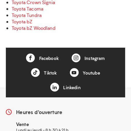
Toyota Crown Signia
Toyota Tacoma
Toyota Tundra
Toyota bZ
Toyota bZ Woodland
Facebook
Instagram
Tiktok
Youtube
Linkedin
Heures d'ouverture
Vente
Lundi au jeudi - 8 h 30 à 21 h