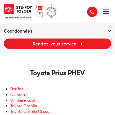
Coordonnées
Présentement ouvert jusqu'à
18h
Rendez-vous service
2777 boulevard du Versant-Nord
418 658-1340
Toyota Prius PHEV
Berline
Camion
Utilitaire sport
Toyota Corolla
Toyota Corolla Cross