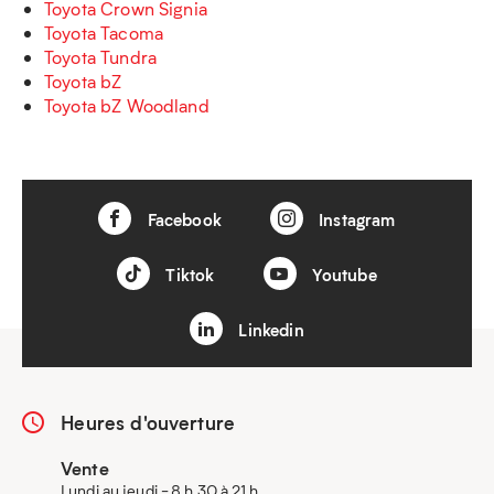
Toyota Crown Signia
Toyota Tacoma
Toyota Tundra
Toyota bZ
Toyota bZ Woodland
Facebook
Instagram
Tiktok
Youtube
Linkedin
Heures d'ouverture
Vente
Lundi au jeudi - 8 h 30 à 21 h