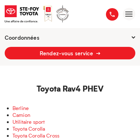
Coordonnées
Fermé : samedi
-
Rendez-vous service
2777 boulevard du Versant-Nord
418 658-1340
Toyota Rav4 PHEV
Berline
Camion
Utilitaire sport
Toyota Corolla
Toyota Corolla Cross