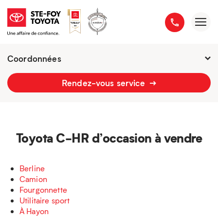
Coordonnées
Fermé : Ouverture
-
Rendez-vous service
2777 boulevard du Versant-Nord
418 658-1340
Toyota C-HR d’occasion à vendre
Berline
Camion
Fourgonnette
Utilitaire sport
À Hayon