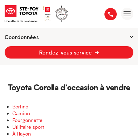
Coordonnées
Fermé : Ouverture
-
Rendez-vous service
2777 boulevard du Versant-Nord
418 658-1340
Toyota Corolla d’occasion à vendre
Berline
Camion
Fourgonnette
Utilitaire sport
À Hayon