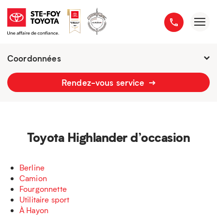
Coordonnées
Fermé :
7h - 21h
Rendez-vous service
2777 boulevard du Versant-Nord
418 658-1340
Toyota Highlander d’occasion
Berline
Camion
Fourgonnette
Utilitaire sport
À Hayon