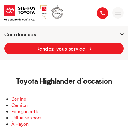
Coordonnées
Fermé :
7h - 21h
Rendez-vous service
2777 boulevard du Versant-Nord
418 658-1340
Toyota Highlander d’occasion
Berline
Camion
Fourgonnette
Utilitaire sport
À Hayon