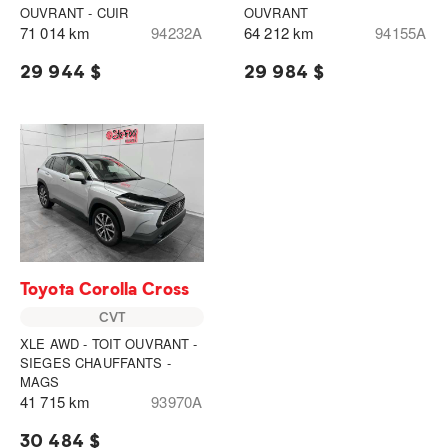
OUVRANT - CUIR
OUVRANT
71 014 km
94232A
64 212 km
94155A
29 944 $
29 984 $
Toyota Corolla Cross
CVT
XLE AWD - TOIT OUVRANT -
SIEGES CHAUFFANTS -
MAGS
41 715 km
93970A
30 484 $