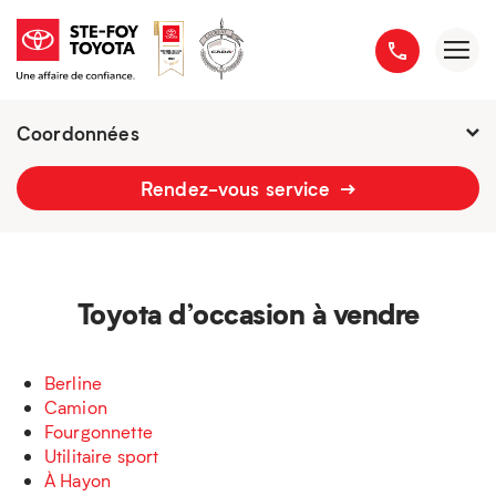
Coordonnées
Présentement ouvert jusqu'à
21h
Rendez-vous service
2777 boulevard du Versant-Nord
418 658-1340
Toyota d’occasion à vendre
Berline
Camion
Fourgonnette
Utilitaire sport
À Hayon