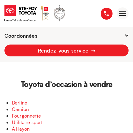
Coordonnées
Fermé :
7h - 21h
Rendez-vous service
2777 boulevard du Versant-Nord
418 658-1340
Toyota d’occasion à vendre
Berline
Camion
Fourgonnette
Utilitaire sport
À Hayon