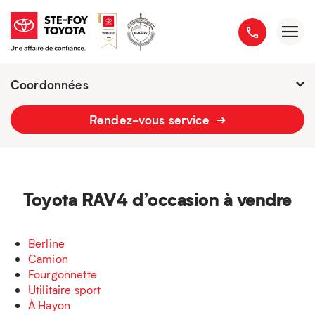
Coordonnées
Fermé : Ouverture
-
Rendez-vous service
2777 boulevard du Versant-Nord
418 658-1340
Toyota RAV4 d’occasion à vendre
Berline
Camion
Fourgonnette
Utilitaire sport
À Hayon