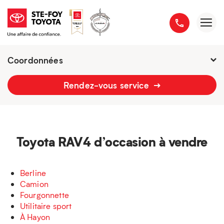
Coordonnées
Présentement ouvert jusqu'à
18h
Rendez-vous service
2777 boulevard du Versant-Nord
418 658-1340
Toyota RAV4 d’occasion à vendre
Berline
Camion
Fourgonnette
Utilitaire sport
À Hayon