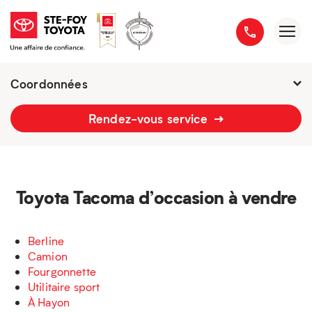
Coordonnées
Présentement ouvert jusqu'à
21h
Rendez-vous service
2777 boulevard du Versant-Nord
418 658-1340
Toyota Tacoma d’occasion à vendre
Berline
Camion
Fourgonnette
Utilitaire sport
À Hayon