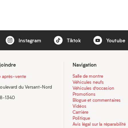
Instagram
Tiktok
Youtube
joindre
Navigation
Salle de montre
e après-vente
Véhicules neufs
oulevard du Versant-Nord
Véhicules d’occasion
Promotions
58-1340
Blogue et commentaires
Vidéos
Carrière
Politique
Avis légal sur la réparabilité