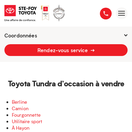
Coordonnées
Présentement ouvert jusqu'à
21h
Rendez-vous service
2777 boulevard du Versant-Nord
418 658-1340
Toyota Tundra d’occasion à vendre
Berline
Camion
Fourgonnette
Utilitaire sport
À Hayon