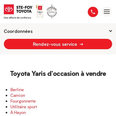
Coordonnées
Fermé : Ouverture
-
Rendez-vous service
2777 boulevard du Versant-Nord
418 658-1340
Toyota Yaris d’occasion à vendre
Berline
Camion
Fourgonnette
Utilitaire sport
À Hayon