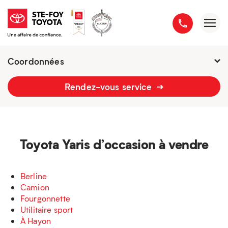
Coordonnées
Présentement ouvert jusqu'à
18h
Rendez-vous service
2777 boulevard du Versant-Nord
418 658-1340
Toyota Yaris d’occasion à vendre
Berline
Camion
Fourgonnette
Utilitaire sport
À Hayon