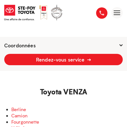
Coordonnées
Fermé : samedi
-
Rendez-vous service
2777 boulevard du Versant-Nord
418 658-1340
Toyota VENZA
Berline
Camion
Fourgonnette