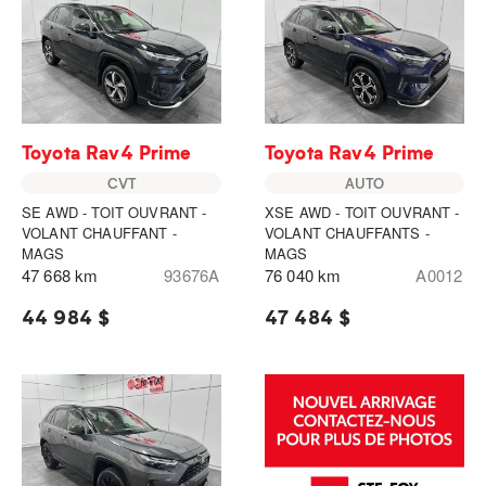
Toyota Rav4 Prime
Toyota Rav4 Prime
CVT
AUTO
SE AWD - TOIT OUVRANT -
XSE AWD - TOIT OUVRANT -
VOLANT CHAUFFANT -
VOLANT CHAUFFANTS -
MAGS
MAGS
47 668 km
93676A
76 040 km
A0012
44 984 $
47 484 $