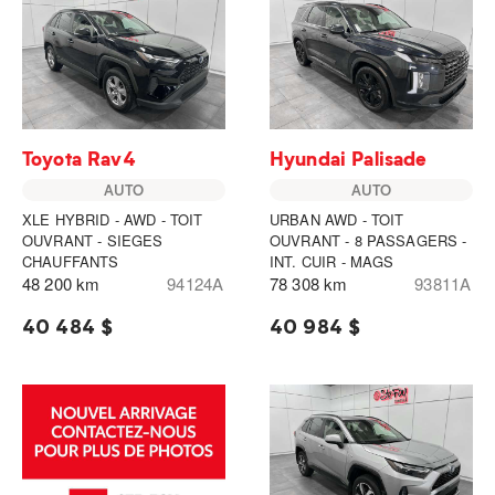
Toyota Rav4
Hyundai Palisade
AUTO
AUTO
XLE HYBRID - AWD - TOIT
URBAN AWD - TOIT
OUVRANT - SIEGES
OUVRANT - 8 PASSAGERS -
CHAUFFANTS
INT. CUIR - MAGS
48 200 km
94124A
78 308 km
93811A
40 484 $
40 984 $