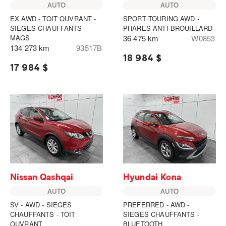
AUTO
AUTO
EX AWD - TOIT OUVRANT -
SPORT TOURING AWD -
SIEGES CHAUFFANTS -
PHARES ANTI-BROUILLARD
MAGS
36 475 km
W0853
134 273 km
93517B
18 984 $
17 984 $
Nissan Qashqai
Hyundai Kona
AUTO
AUTO
SV - AWD - SIEGES
PREFERRED - AWD -
CHAUFFANTS - TOIT
SIEGES CHAUFFANTS -
OUVRANT
BLUETOOTH