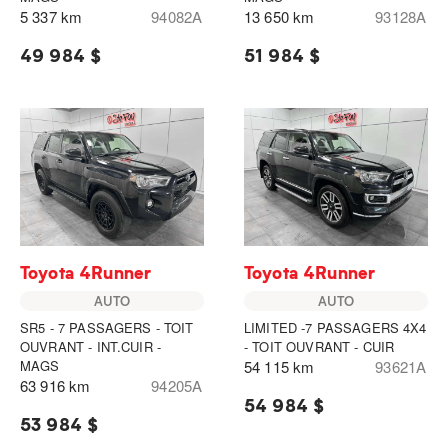
5 337 km
94082A
13 650 km
93128A
49 984 $
51 984 $
Toyota 4Runner
Toyota 4Runner
AUTO
AUTO
SR5 - 7 PASSAGERS - TOIT
LIMITED -7 PASSAGERS 4X4
OUVRANT - INT.CUIR -
- TOIT OUVRANT - CUIR
MAGS
54 115 km
93621A
63 916 km
94205A
54 984 $
53 984 $