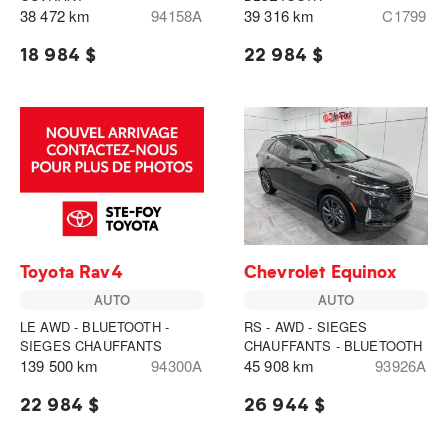
38 472 km
94158A
39 316 km
C1799
18 984 $
22 984 $
Toyota Rav4
Chevrolet Equinox
AUTO
AUTO
LE AWD - BLUETOOTH -
RS - AWD - SIEGES
SIEGES CHAUFFANTS
CHAUFFANTS - BLUETOOTH
139 500 km
94300A
45 908 km
93926A
22 984 $
26 944 $