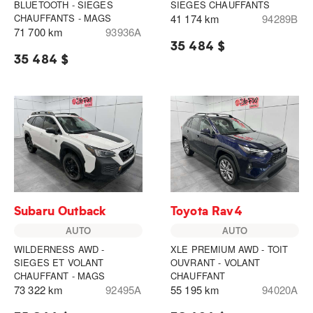
BLUETOOTH - SIEGES
SIEGES CHAUFFANTS
CHAUFFANTS - MAGS
41 174 km
94289B
71 700 km
93936A
35 484 $
35 484 $
Subaru Outback
Toyota Rav4
AUTO
AUTO
WILDERNESS AWD -
XLE PREMIUM AWD - TOIT
SIEGES ET VOLANT
OUVRANT - VOLANT
CHAUFFANT - MAGS
CHAUFFANT
73 322 km
92495A
55 195 km
94020A