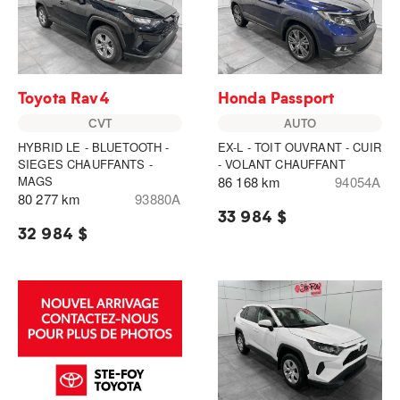
Toyota Rav4
Honda Passport
CVT
AUTO
HYBRID LE - BLUETOOTH -
EX-L - TOIT OUVRANT - CUIR
SIEGES CHAUFFANTS -
- VOLANT CHAUFFANT
MAGS
86 168 km
94054A
80 277 km
93880A
33 984 $
32 984 $