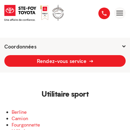
Coordonnées
Fermé : Ouverture
-
Rendez-vous service
2777 boulevard du Versant-Nord
418 658-1340
Utilitaire sport
Berline
Camion
Fourgonnette