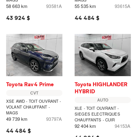
58 663 km
93581A
55 535 km
93615A
43 924 $
44 484 $
Toyota Rav4 Prime
Toyota HIGHLANDER
HYBRID
CVT
AUTO
XSE AWD - TOIT OUVRANT -
VOLANT CHAUFFANT -
XLE - TOIT OUVRANT -
MAGS
SIEGES ELECTRIQUES
49 739 km
93797A
CHAUFFANTS - CUIR
92 404 km
94153A
44 484 $