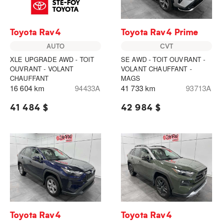
Toyota Rav4
Toyota Rav4 Prime
AUTO
CVT
XLE UPGRADE AWD - TOIT
SE AWD - TOIT OUVRANT -
OUVRANT - VOLANT
VOLANT CHAUFFANT -
CHAUFFANT
MAGS
16 604 km
94433A
41 733 km
93713A
41 484 $
42 984 $
Toyota Rav4
Toyota Rav4