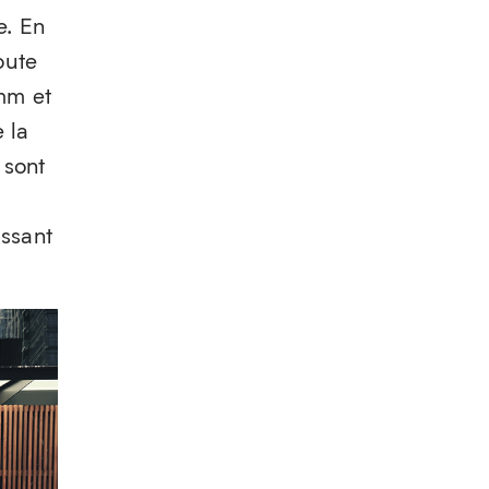
e. En
oute
mm et
 la
 sont
issant