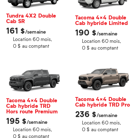
Tundra 4X2 Double
Tacoma 4×4 Double
Cab SR
Cab hybride Limited
161
$
190
$
/semaine
/semaine
Location 60 mois,
Location 60 mois,
0 $ au comptant
0 $ au comptant
Tacoma 4×4 Double
Tacoma 4×4 Double
Cab hybride TRD Pro
Cab hybride TRD
Hors route Premium
236
$
/semaine
195
$
/semaine
Location 60 mois,
Location 60 mois,
0 $ au comptant
0 $ au comptant