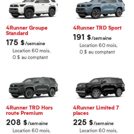
4Runner Groupe
4Runner TRD Sport
Standard
191
$
/semaine
175
$
/semaine
Location 60 mois,
Location 60 mois,
0 $ au comptant
0 $ au comptant
4Runner TRD Hors
4Runner Limited 7
route Premium
places
208
225
$
$
/semaine
/semaine
Location 60 mois,
Location 60 mois,