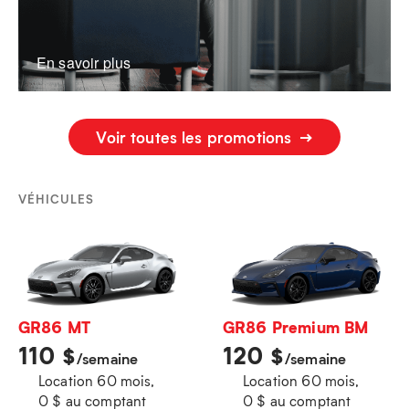
En savoir plus
Voir toutes les promotions
VÉHICULES
GR86 MT
GR86 Premium BM
110
120
$
$
/semaine
/semaine
Location 60 mois,
Location 60 mois,
0 $ au comptant
0 $ au comptant