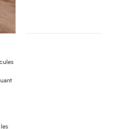
icules
buant
les