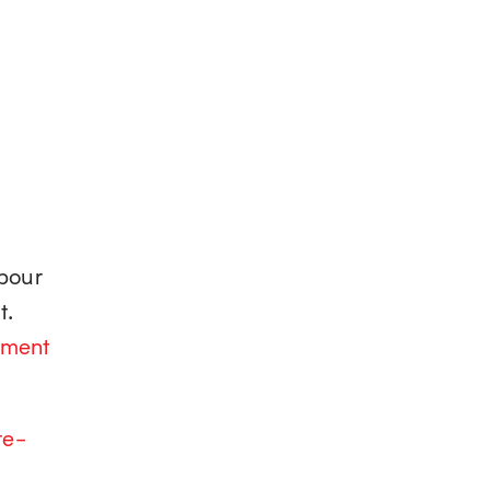
 pour
t.
ement
te-