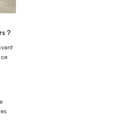
rs ?
avant
 ce
e
e
les