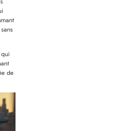
as
ui
ammant
 sans
 qui
nant
ée de