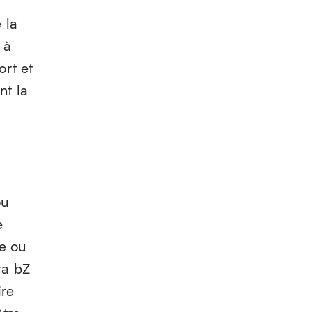
 la
 à
ort et
nt la
ou
e
de ou
ta bZ
ire