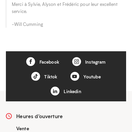
Merci à Sylvie, Alyson et Frédéric pour leur excellent
service.
-Will Cumming
Facebook
Instagram
Tiktok
Youtube
Linkedin
Heures d'ouverture
Vente