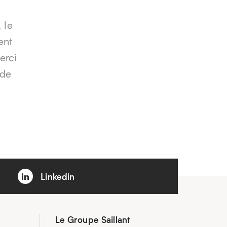
 le
ent
erci
ide
Linkedin
Le Groupe Saillant