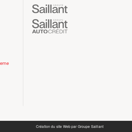
derne
Création du site Web par
Groupe Saillant