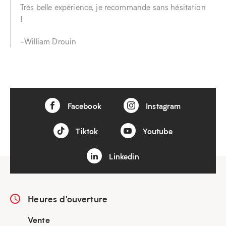
Très belle expérience, je recommande sans hésitation
!
-William Drouin
Facebook
Instagram
Tiktok
Youtube
Linkedin
Heures d'ouverture
Vente