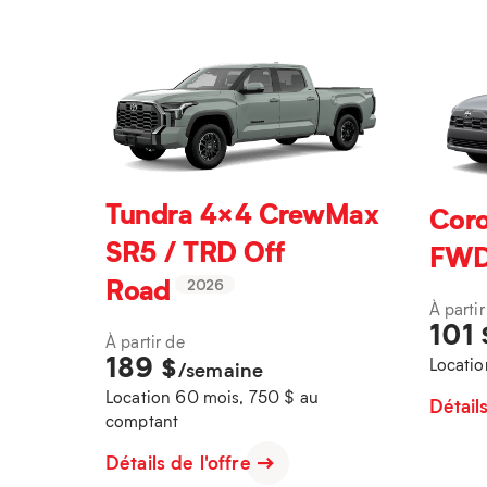
Tundra 4×4 CrewMax
Coro
SR5 / TRD Off
FW
Road
2026
À partir
101
À partir de
189
$
Locatio
/semaine
Location 60 mois, 750 $ au
Détail
comptant
Détails de l'offre