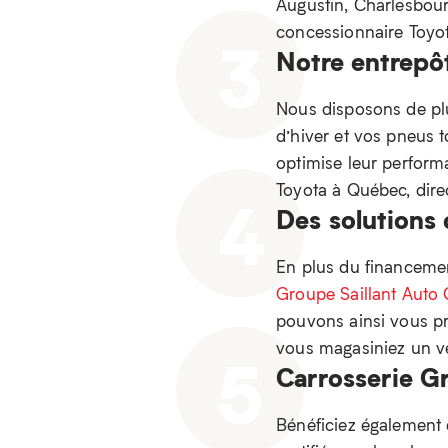
Augustin, Charlesbourg
concessionnaire Toyot
3
Notre entrepô
Nous disposons de pl
d’hiver et vos pneus t
optimise leur performa
Toyota à Québec, dir
4
Des solutions
En plus du financement
Groupe Saillant Auto 
pouvons ainsi vous pr
vous magasiniez un vé
5
Carrosserie Gr
Bénéficiez également 