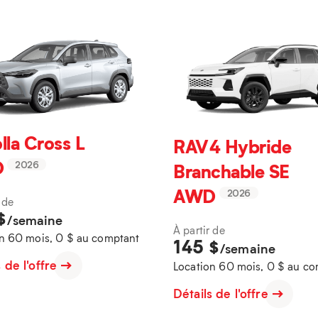
lla Cross L
RAV4 Hybride
D
Branchable SE
2026
AWD
2026
 de
$
/semaine
À partir de
n 60 mois, 0 $ au comptant
145
$
/semaine
s de l'offre
Location 60 mois, 0 $ au c
Détails de l'offre