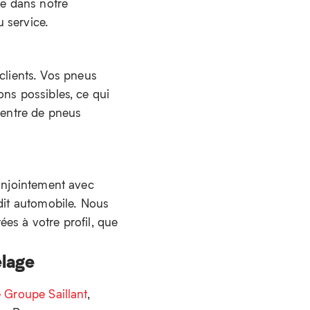
re dans notre
 service.
lients. Vos pneus
ons possibles, ce qui
 centre de pneus
conjointement avec
édit automobile. Nous
es à votre profil, que
elage
 Groupe Saillant
,