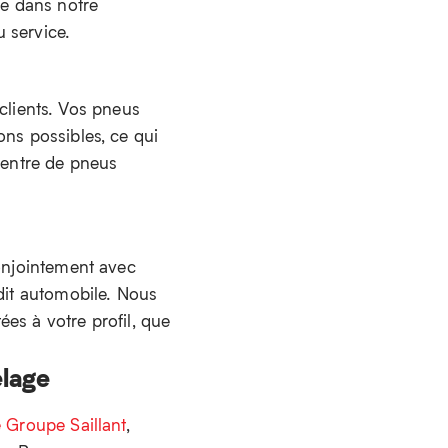
re dans notre
 service.
lients. Vos pneus
ons possibles, ce qui
 centre de pneus
conjointement avec
édit automobile. Nous
es à votre profil, que
elage
 Groupe Saillant
,