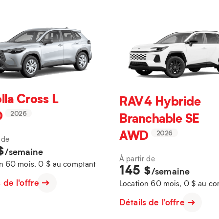
lla Cross L
RAV4 Hybride
D
Branchable SE
2026
AWD
2026
 de
$
/semaine
À partir de
n 60 mois, 0 $ au comptant
145
$
/semaine
s de l'offre
Location 60 mois, 0 $ au c
Détails de l'offre