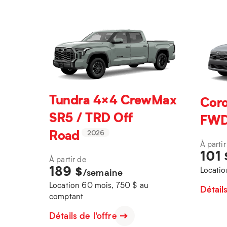
Tundra 4×4 CrewMax
Coro
SR5 / TRD Off
FW
Road
2026
À partir
101
À partir de
189
$
Locatio
/semaine
Location 60 mois, 750 $ au
Détail
comptant
Détails de l'offre