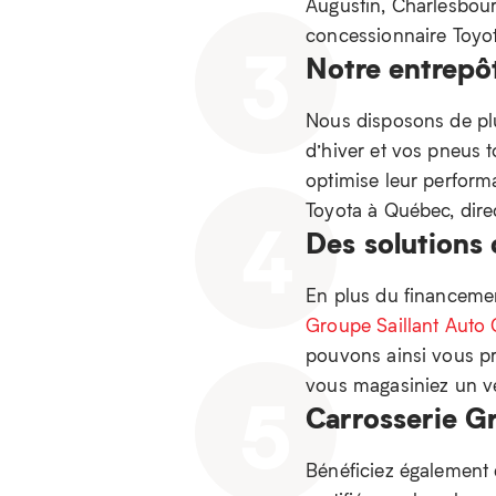
Augustin, Charlesbourg
concessionnaire Toyot
3
Notre entrepô
Nous disposons de pl
d’hiver et vos pneus t
optimise leur performa
Toyota à Québec, dir
4
Des solutions
En plus du financement
Groupe Saillant Auto 
pouvons ainsi vous pr
vous magasiniez un vé
5
Carrosserie Gr
Bénéficiez également 