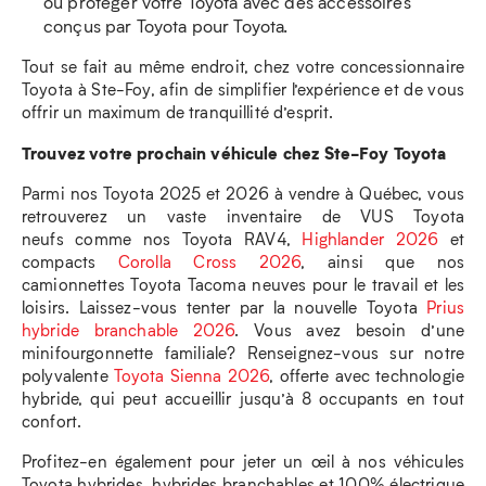
ou protéger votre Toyota avec des accessoires
conçus par Toyota pour Toyota.
Tout se fait au même endroit, chez votre concessionnaire
Toyota à Ste-Foy, afin de simplifier l’expérience et de vous
offrir un maximum de tranquillité d’esprit.
Trouvez votre prochain véhicule chez Ste-Foy Toyota
Parmi nos Toyota 2025 et 2026 à vendre à Québec, vous
retrouverez un vaste inventaire de VUS Toyota
neufs comme nos Toyota RAV4,
Highlander 2026
et
compacts
Corolla Cross 2026
, ainsi que nos
camionnettes Toyota Tacoma neuves pour le travail et les
loisirs. Laissez-vous tenter par la nouvelle Toyota
Prius
hybride branchable 2026
. Vous avez besoin d’une
minifourgonnette familiale? Renseignez-vous sur notre
polyvalente
Toyota Sienna 2026
, offerte avec technologie
hybride, qui peut accueillir jusqu’à 8 occupants en tout
confort.
Profitez-en également pour jeter un œil à nos véhicules
Toyota hybrides, hybrides branchables et 100% électrique