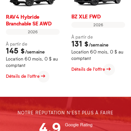
BZ XLE FWD
RAV4 Hybride
Branchable SE AWD
2026
2026
À partir de
131
$
À partir de
/semaine
145
$
/semaine
Location 60 mois, 0 $ au
comptant
Location 60 mois, 0 $ au
comptant
Détails de l'offre
Détails de l'offre
NOTRE RÉPUTATION N’EST PLUS À FAIRE
4.9
Google Rating