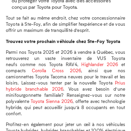
ou protéger votre Toyota avec des accessoires
conçus par Toyota pour Toyota.
Tout se fait au même endroit, chez votre concessionnaire
Toyota à Ste-Foy, afin de simplifier l’expérience et de vous
offrir un maximum de tranquillité d’esprit.
Trouvez votre prochain véhicule chez Ste-Foy Toyota
Parmi nos Toyota 2025 et 2026 à vendre à Québec, vous
retrouverez un vaste inventaire de VUS Toyota
neufs comme nos Toyota RAV4,
Highlander 2026
et
compacts
Corolla Cross 2026
, ainsi que nos
camionnettes Toyota Tacoma neuves pour le travail et les
loisirs. Laissez-vous tenter par la nouvelle Toyota
Prius
hybride branchable 2026
. Vous avez besoin d’une
minifourgonnette familiale? Renseignez-vous sur notre
polyvalente
Toyota Sienna 2026
, offerte avec technologie
hybride, qui peut accueillir jusqu’à 8 occupants en tout
confort.
Profitez-en également pour jeter un œil à nos véhicules
Toyota hybrides, hybrides branchables et 100% électrique