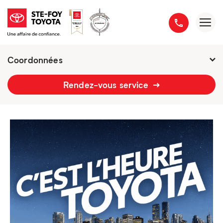
Coordonnées
2777 boulevard du Versant-Nord
Rendez-vous service
418 658-1340