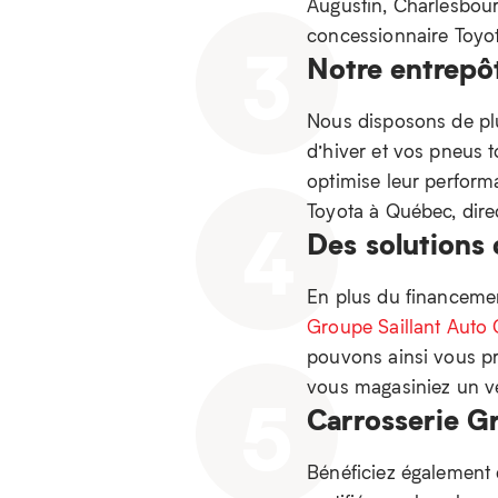
Augustin, Charlesbourg
concessionnaire Toyot
3
Notre entrepô
Nous disposons de pl
d’hiver et vos pneus t
optimise leur performa
Toyota à Québec, dir
4
Des solutions
En plus du financement
Groupe Saillant Auto 
pouvons ainsi vous pr
vous magasiniez un vé
5
Carrosserie Gr
Bénéficiez également 