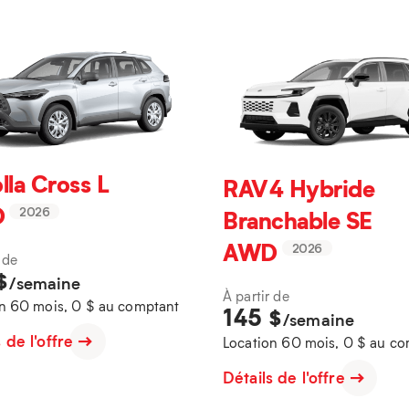
lla Cross L
RAV4 Hybride
D
Branchable SE
2026
AWD
2026
 de
$
/semaine
À partir de
n 60 mois, 0 $ au comptant
145
$
/semaine
s de l'offre
Location 60 mois, 0 $ au c
Détails de l'offre