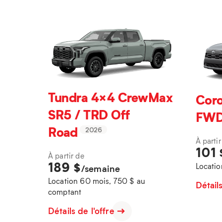
Tundra 4×4 CrewMax
Coro
SR5 / TRD Off
FW
Road
2026
À partir
101
À partir de
189
$
Locatio
/semaine
Location 60 mois, 750 $ au
Détail
comptant
Détails de l'offre