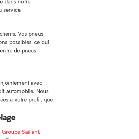
re dans notre
 service.
lients. Vos pneus
ons possibles, ce qui
 centre de pneus
conjointement avec
édit automobile. Nous
es à votre profil, que
elage
 Groupe Saillant
,