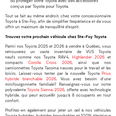
ou protéger votre Toyota avec des accessoires
conçus par Toyota pour Toyota.
Tout se fait au même endroit, chez votre concessionnaire
Toyota à Ste-Foy, afin de simplifier l’expérience et de vous
offrir un maximum de tranquillité d’esprit.
Trouvez votre prochain véhicule chez Ste-Foy Toyota
Parmi nos Toyota 2025 et 2026 à vendre à Québec, vous
retrouverez un vaste inventaire de VUS Toyota
neufs comme nos Toyota RAV4,
Highlander 2026
et
compacts
Corolla Cross 2026
, ainsi que nos
camionnettes Toyota Tacoma neuves pour le travail et les
loisirs. Laissez-vous tenter par la nouvelle Toyota
Prius
hybride branchable 2026
. Vous avez besoin d’une
minifourgonnette familiale? Renseignez-vous sur notre
polyvalente
Toyota Sienna 2026
, offerte avec technologie
hybride, qui peut accueillir jusqu’à 8 occupants en tout
confort.
Profitez-en également pour jeter un œil à nos véhicules
Toyota hybrides, hybrides branchables et 100% électrique