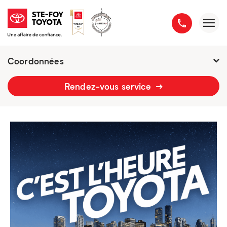
Coordonnées
2777 boulevard du Versant-Nord
Rendez-vous service
418 658-1340