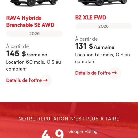
BZ XLE FWD
RAV4 Hybride
Branchable SE AWD
2026
2026
À partir de
131
$
À partir de
/semaine
145
$
/semaine
Location 60 mois, 0 $ au
comptant
Location 60 mois, 0 $ au
comptant
Détails de l'offre
Détails de l'offre
NOTRE RÉPUTATION N’EST PLUS À FAIRE
4.9
Google Rating