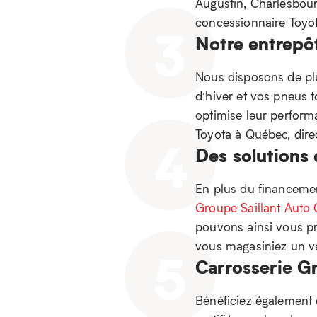
Augustin, Charlesbourg
concessionnaire Toyot
3
Notre entrepô
Nous disposons de pl
d’hiver et vos pneus t
optimise leur performa
Toyota à Québec, dir
4
Des solutions
En plus du financement
Groupe Saillant Auto 
pouvons ainsi vous pr
vous magasiniez un vé
5
Carrosserie Gr
Bénéficiez également 