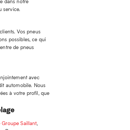
re dans notre
 service.
lients. Vos pneus
ons possibles, ce qui
 centre de pneus
conjointement avec
édit automobile. Nous
es à votre profil, que
elage
 Groupe Saillant
,