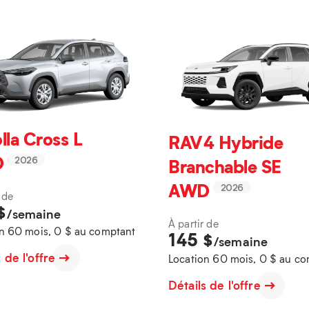
lla Cross L
RAV4 Hybride
D
Branchable SE
2026
AWD
2026
 de
$
/semaine
À partir de
n 60 mois, 0 $ au comptant
145
$
/semaine
s de l'offre
Location 60 mois, 0 $ au c
Détails de l'offre