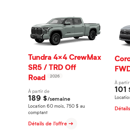
Tundra 4×4 CrewMax
Coro
SR5 / TRD Off
FW
Road
2026
À partir
101
À partir de
189
$
Locatio
/semaine
Location 60 mois, 750 $ au
Détail
comptant
Détails de l'offre