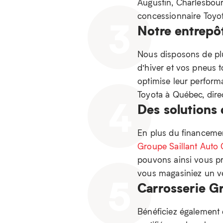
Augustin, Charlesbourg
concessionnaire Toyot
3
Notre entrepô
Nous disposons de pl
d’hiver et vos pneus t
optimise leur performa
Toyota à Québec, dir
4
Des solutions
En plus du financement
Groupe Saillant Auto 
pouvons ainsi vous pr
vous magasiniez un vé
5
Carrosserie Gr
Bénéficiez également 