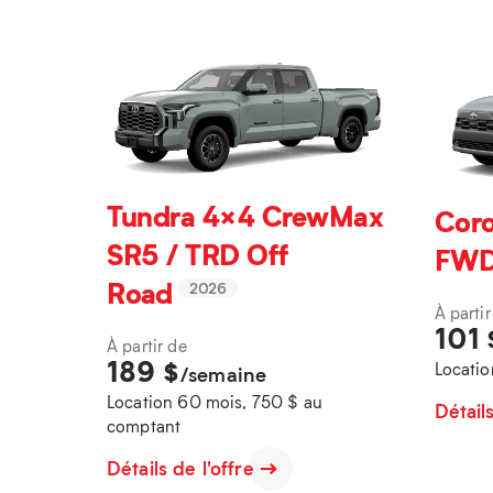
Tundra 4×4 CrewMax
Coro
SR5 / TRD Off
FW
Road
2026
À partir
101
À partir de
189
$
Locatio
/semaine
Location 60 mois, 750 $ au
Détail
comptant
Détails de l'offre