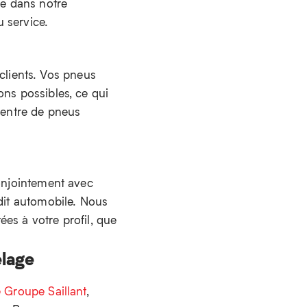
re dans notre
 service.
lients. Vos pneus
ons possibles, ce qui
 centre de pneus
conjointement avec
édit automobile. Nous
es à votre profil, que
elage
 Groupe Saillant
,