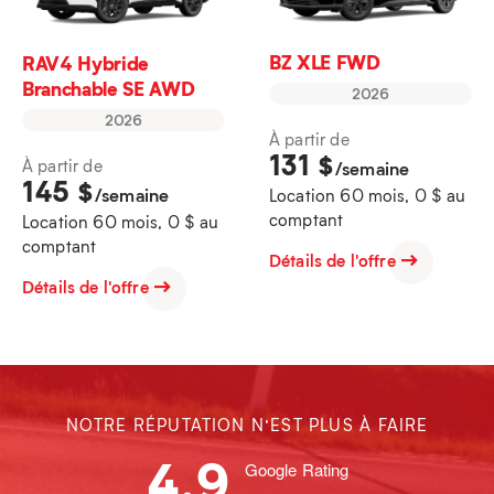
BZ XLE FWD
RAV4 Hybride
Branchable SE AWD
2026
2026
À partir de
131
$
À partir de
/semaine
145
$
/semaine
Location 60 mois, 0 $ au
comptant
Location 60 mois, 0 $ au
comptant
Détails de l'offre
Détails de l'offre
NOTRE RÉPUTATION N’EST PLUS À FAIRE
4.9
Google Rating