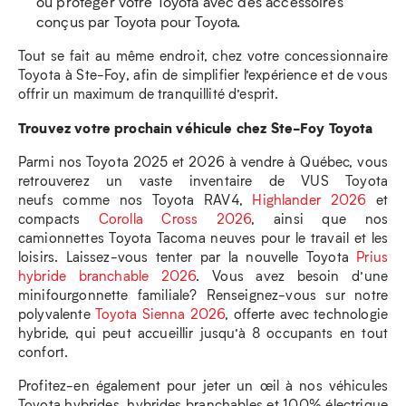
ou protéger votre Toyota avec des accessoires
conçus par Toyota pour Toyota.
Tout se fait au même endroit, chez votre concessionnaire
Toyota à Ste-Foy, afin de simplifier l’expérience et de vous
offrir un maximum de tranquillité d’esprit.
Trouvez votre prochain véhicule chez Ste-Foy Toyota
Parmi nos Toyota 2025 et 2026 à vendre à Québec, vous
retrouverez un vaste inventaire de VUS Toyota
neufs comme nos Toyota RAV4,
Highlander 2026
et
compacts
Corolla Cross 2026
, ainsi que nos
camionnettes Toyota Tacoma neuves pour le travail et les
loisirs. Laissez-vous tenter par la nouvelle Toyota
Prius
hybride branchable 2026
. Vous avez besoin d’une
minifourgonnette familiale? Renseignez-vous sur notre
polyvalente
Toyota Sienna 2026
, offerte avec technologie
hybride, qui peut accueillir jusqu’à 8 occupants en tout
confort.
Profitez-en également pour jeter un œil à nos véhicules
Toyota hybrides, hybrides branchables et 100% électrique