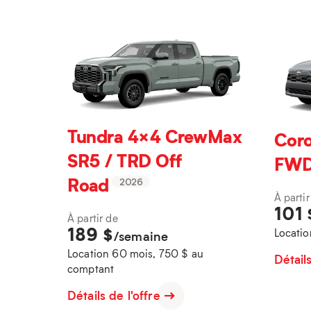
Tundra 4×4 CrewMax
Coro
SR5 / TRD Off
FW
Road
2026
À partir
101
À partir de
189
$
Locatio
/semaine
Location 60 mois, 750 $ au
Détail
comptant
Détails de l'offre