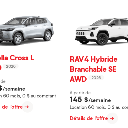
lla Cross L
RAV4 Hybride
D
Branchable SE
2026
AWD
2026
 de
$
/semaine
À partir de
n 60 mois, 0 $ au comptant
145
$
/semaine
s de l'offre
Location 60 mois, 0 $ au c
Détails de l'offre