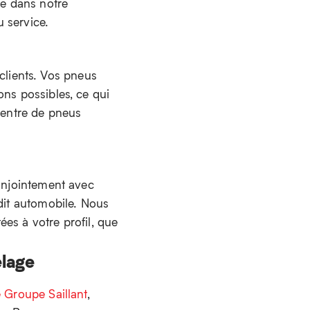
re dans notre
 service.
lients. Vos pneus
ons possibles, ce qui
 centre de pneus
conjointement avec
édit automobile. Nous
es à votre profil, que
elage
 Groupe Saillant
,