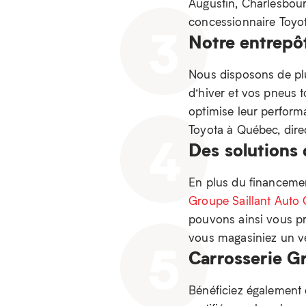
Augustin, Charlesbourg
concessionnaire Toyot
3
Notre entrepô
Nous disposons de pl
d’hiver et vos pneus t
optimise leur performa
Toyota à Québec, dir
4
Des solutions
En plus du financement
Groupe Saillant Auto 
pouvons ainsi vous pr
vous magasiniez un vé
5
Carrosserie Gr
Bénéficiez également 