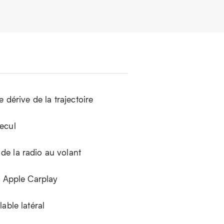
e dérive de la trajectoire
ecul
 la radio au volant
é Apple Carplay
able latéral