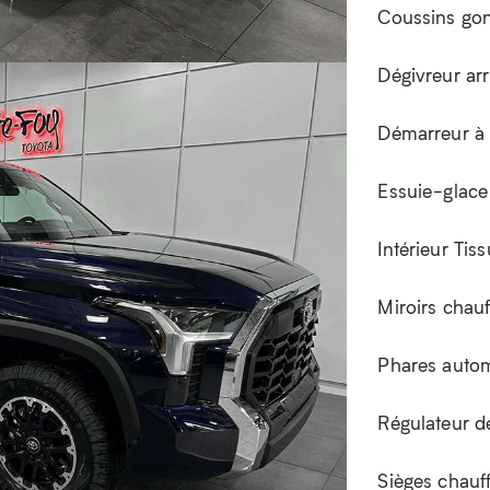
Coussins gonflables cond.
Coussins gon
Coussins gonflables pour passager
Dégivreur arr
Démarrage à bouton Poussoir
Démarreur à 
Ensemble de remorquage
Essuie-glace
Freinage antiblocage (ABS)
Intérieur Tis
Miroirs électriques
Miroirs chauf
Phares anti-brouillard
Phares auto
Prise auxiliaire 12 volts
Régulateur d
Siège à réglage électrique
Sièges chauf