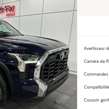
Attaches-remorques
Avertisseur d
Bluetooth
Caméra de R
Climatiseur avec réglages à deux zones
Commandes de
Compatibilité Android Auto
Compatibilit
Contrôle de traction
Coussin gonfl