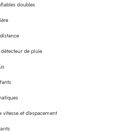
flables doubles
ière
distance
 détecteur de pluie
sus
fants
matiques
e vitesse et d'espacement
fants