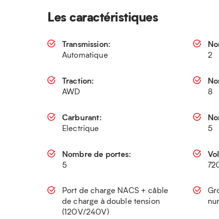
Les caractéristiques
Transmission:
No
Automatique
2
Traction:
No
AWD
8
Carburant:
No
Electrique
5
Nombre de portes:
Vo
5
72
Port de charge NACS + câble
Gr
de charge à double tension
nu
(120V/240V)