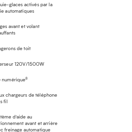
uie-glaces activés par la
ie automatiques
ges avant et volant
uffants
gerons de toit
verseur 120V/1500W
8
é numérique
ux chargeurs de téléphone
s fil
tème d’aide au
tionnement avant et arrière
c freinage automatique