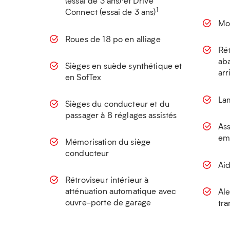
(essai de 3 ans)
et Drive
1
Connect (essai de 3 ans)
Mo
Roues de 18 po en alliage
Rét
ab
Sièges en suède synthétique et
arr
en SofTex
Lam
Sièges du conducteur et du
passager à 8 réglages assistés
Ass
em
Mémorisation du siège
conducteur
Ai
Rétroviseur intérieur à
atténuation automatique avec
Ale
ouvre-porte de garage
tra