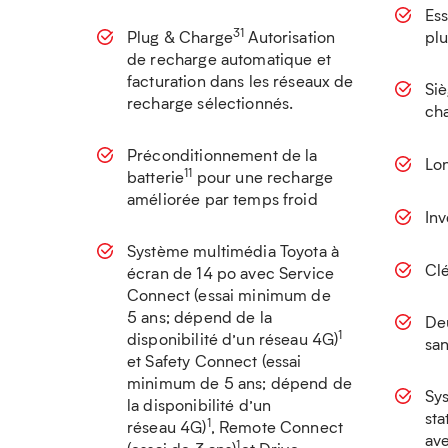
Ess
31
Plug & Charge
Autorisation
plu
de recharge automatique et
facturation dans les réseaux de
Siè
recharge sélectionnés.
cha
Préconditionnement de la
Lon
11
batterie
pour une recharge
améliorée par temps froid
In
Système multimédia Toyota à
Cl
écran de 14 po avec Service
Connect (essai minimum de
5 ans; dépend de la
De
1
disponibilité d’un réseau 4G)
san
et Safety Connect (essai
minimum de 5 ans; dépend de
Sys
la disponibilité d’un
sta
1
réseau 4G)
, Remote Connect
ave
1