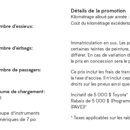
Détails de la promotion
Kilométrage alloué par année 
Coût du kilométrage excédenta
mbre d'essieux:
Immatriculation en sus. Les p
mbre d'airbags:
certaines teintes de peinture,
différer. En cas de variation d
le prix en concession sera le pr
mbre de passagers:
Ce prix inclut les frais de tra
la taxe d’accise. Il n’inclut c
droits sur les pneus ainsi que
lume de chargement:
Incitatif de 5 000 $ Toyota*
0
Rabais de 5 000 $ (Programme
(PAVE))*
oupe d’instruments
* Taxes applicables sur les ra
mériques de 7 po