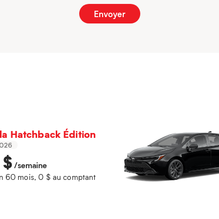
la Hatchback Édition
026
2
$
/semaine
n 60 mois, 0 $ au comptant