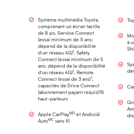
Système multimédia Toyota,
Toy
comprenant un écran tactile
de 8 po, Service Connect
Mo
(essai minimum de 5 ans;
à u
dépend de la disponibilité
Shi
1
d’un réseau 4G)
, Safety
Connect (essai minimum de 5
Sy
ans; dépend de la disponibilité
dé
1
d’un réseau 4G)
, Remote
1
Connect (essai de 3 ans)
,
capacités de Drive Connect
Ca
(abonnement payant requis)16
haut-parleurs
Gr
Amé
MD
Apple CarPlay
et Android
dis
MC
Auto
sans fil