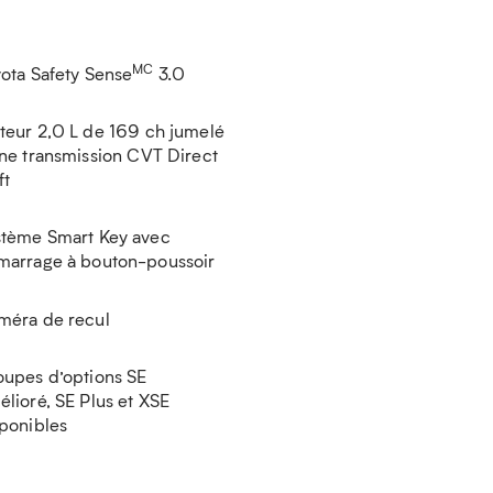
MC
ota Safety Sense
3.0
teur 2,0 L de 169 ch jumelé
ne transmission CVT Direct
ft
stème Smart Key avec
marrage à bouton-poussoir
méra de recul
oupes d’options SE
lioré, SE Plus et XSE
ponibles