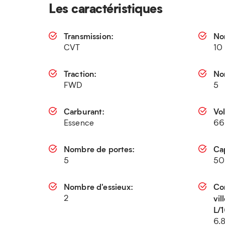
Les caractéristiques
Transmission:
No
CVT
10
Traction:
No
FWD
5
Carburant:
Vo
Essence
66
Nombre de portes:
Cap
5
50
Nombre d'essieux:
Co
2
vi
L/
6.