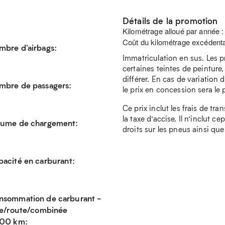
Détails de la promotion
Kilométrage alloué par année 
Coût du kilométrage excédenta
mbre d'airbags:
Immatriculation en sus. Les p
certaines teintes de peinture,
différer. En cas de variation d
mbre de passagers:
le prix en concession sera le pr
Ce prix inclut les frais de tra
la taxe d’accise. Il n’inclut c
lume de chargement:
droits sur les pneus ainsi que
acité en carburant:
nsommation de carburant -
lle/route/combinée
100 km: