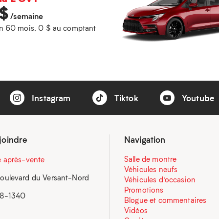
$
/semaine
n 60 mois, 0 $ au comptant
Instagram
Tiktok
Youtube
joindre
Navigation
Salle de montre
e après-vente
Véhicules neufs
oulevard du Versant-Nord
Véhicules d’occasion
Promotions
58-1340
Blogue et commentaires
Vidéos