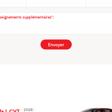
eignements supplémentaires*:
la L CVT
2026