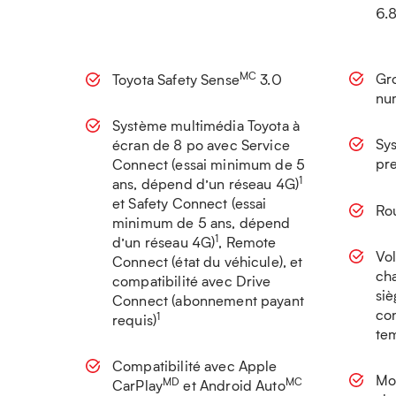
6.
MC
Gr
Toyota Safety Sense
3.0
nu
Système multimédia Toyota à
Sys
écran de 8 po avec Service
pr
Connect (essai minimum de 5
1
ans, dépend d’un réseau 4G)
et Safety Connect (essai
Rou
minimum de 5 ans, dépend
1
d’un réseau 4G)
, Remote
Vol
Connect (état du véhicule), et
ch
compatibilité avec Drive
siè
Connect (abonnement payant
con
1
requis)
te
Compatibilité avec Apple
Mon
MD
MC
CarPlay
et Android Auto