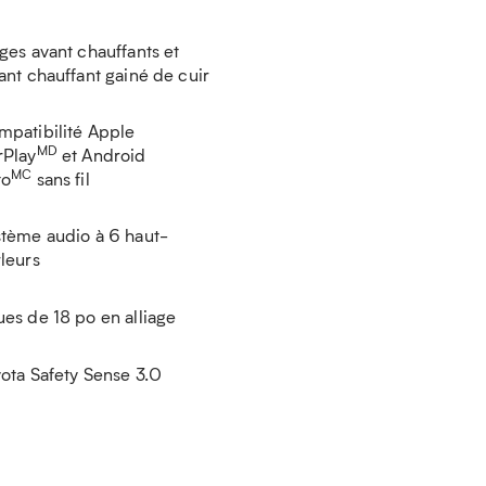
ges avant chauffants et
ant chauffant gainé de cuir
patibilité Apple
MD
rPlay
et Android
MC
to
sans fil
tème audio à 6 haut-
leurs
es de 18 po en alliage
ota Safety Sense 3.0