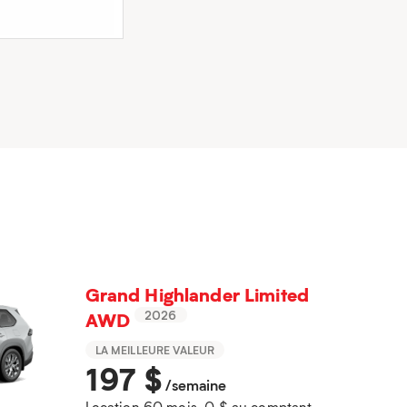
Grand Highlander Limited
AWD
2026
LA MEILLEURE VALEUR
197
$
/semaine
Location 60 mois, 0 $ au comptant