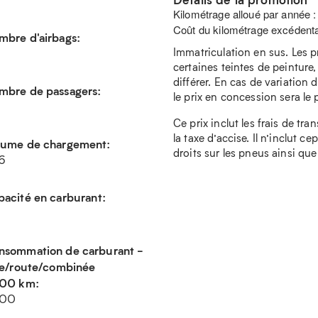
Kilométrage alloué par année 
Coût du kilométrage excédenta
mbre d'airbags:
Immatriculation en sus. Les p
certaines teintes de peinture,
différer. En cas de variation d
mbre de passagers:
le prix en concession sera le pr
Ce prix inclut les frais de tra
la taxe d’accise. Il n’inclut c
lume de chargement:
droits sur les pneus ainsi que
6
acité en carburant:
nsommation de carburant -
lle/route/combinée
100 km:
.00