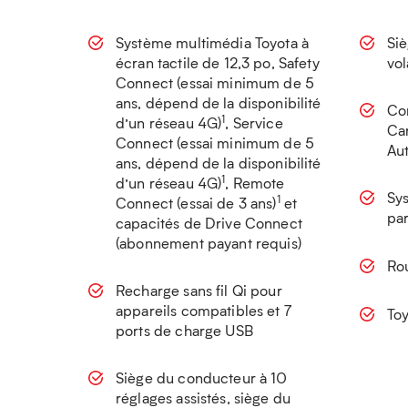
Système multimédia Toyota à
Siè
écran tactile de 12,3 po, Safety
vol
Connect (essai minimum de 5
ans, dépend de la disponibilité
Com
1
d’un réseau 4G)
, Service
Ca
Connect (essai minimum de 5
Au
ans, dépend de la disponibilité
1
d’un réseau 4G)
, Remote
Sys
1
Connect (essai de 3 ans)
et
par
capacités de Drive Connect
(abonnement payant requis)
Rou
Recharge sans fil Qi pour
appareils compatibles et 7
Toy
ports de charge USB
Siège du conducteur à 10
réglages assistés, siège du