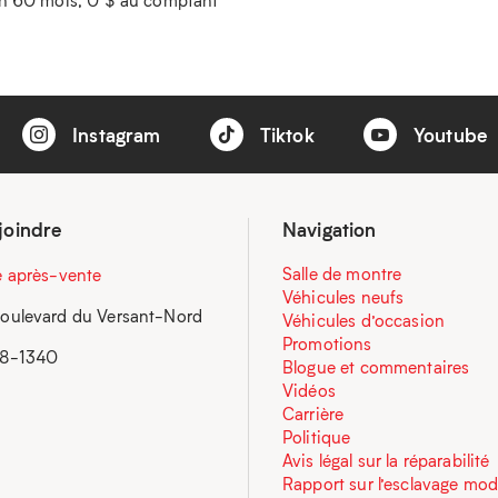
Instagram
Tiktok
Youtube
joindre
Navigation
Salle de montre
e après-vente
Véhicules neufs
oulevard du Versant-Nord
Véhicules d’occasion
Promotions
58-1340
Blogue et commentaires
Vidéos
Carrière
Politique
Avis légal sur la réparabilité
Rapport sur l’esclavage mo