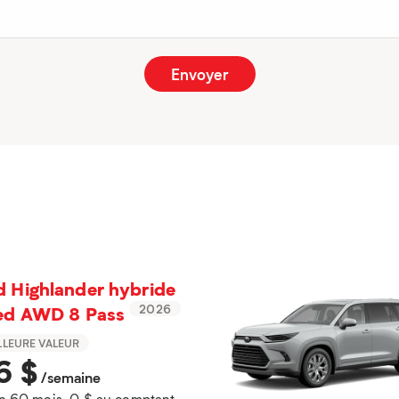
 Highlander hybride
ted AWD 8 Pass
2026
LLEURE VALEUR
6
$
/semaine
n 60 mois, 0 $ au comptant