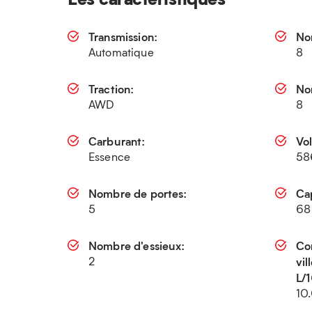
Transmission:
No
Automatique
8
Traction:
No
AWD
8
Carburant:
Vo
Essence
58
Nombre de portes:
Cap
5
68
Nombre d'essieux:
Co
2
vi
L/
10