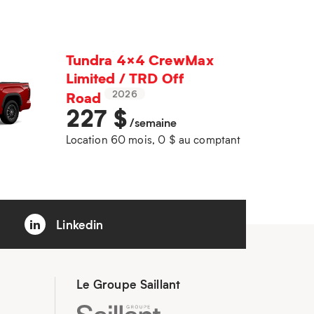
Tundra 4×4 CrewMax
Limited / TRD Off
Road
2026
227
$
/semaine
Location 60 mois, 0 $ au comptant
Linkedin
Le Groupe Saillant