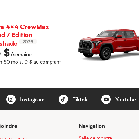
ra 4×4 CrewMax
ed / Edition
tshade
2026
5
$
/semaine
n 60 mois, 0 $ au comptant
Instagram
Tiktok
Youtube
joindre
Navigation
Salle de montre
e après-vente