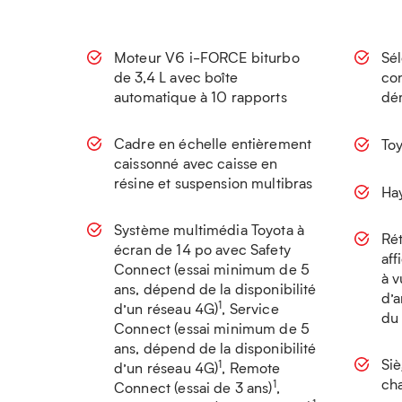
Moteur V6 i-FORCE biturbo
Sé
de 3,4 L avec boîte
con
automatique à 10 rapports
dé
Cadre en échelle entièrement
Toy
caissonné avec caisse en
résine et suspension multibras
Ha
Système multimédia Toyota à
Rét
écran de 14 po avec Safety
aff
Connect (essai minimum de 5
à v
ans, dépend de la disponibilité
d’a
1
d’un réseau 4G)
, Service
du 
Connect (essai minimum de 5
ans, dépend de la disponibilité
Siè
1
d’un réseau 4G)
, Remote
cha
1
Connect (essai de 3 ans)
,