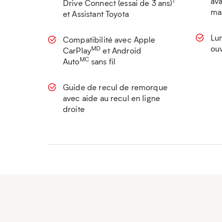
ava
1
Drive Connect (essai de 3 ans)
ma
et Assistant Toyota
Lun
Compatibilité avec Apple
ouv
MD
CarPlay
et Android
MC
Auto
sans fil
Guide de recul de remorque
avec aide au recul en ligne
droite