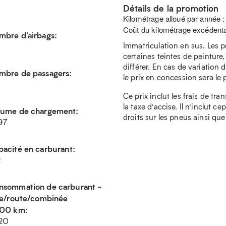
Détails de la promotion
Kilométrage alloué par année 
Coût du kilométrage excédenta
mbre d'airbags:
Immatriculation en sus. Les p
certaines teintes de peinture,
différer. En cas de variation d
mbre de passagers:
le prix en concession sera le pr
Ce prix inclut les frais de tra
la taxe d’accise. Il n’inclut c
lume de chargement:
droits sur les pneus ainsi que
97
acité en carburant:
2
nsommation de carburant -
lle/route/combinée
100 km:
.20