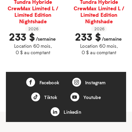
Tundra Hybride
Tundra Hybride
CrewMax Limited L /
CrewMax Limited L /
Limited Edition
Limited Edition
Nightshade
Nightshade
2026
2026
233
$
233
$
/semaine
/semaine
Location 60 mois,
Location 60 mois,
0 $ au comptant
0 $ au comptant
Facebook
Instagram
Tiktok
Youtube
Linkedin