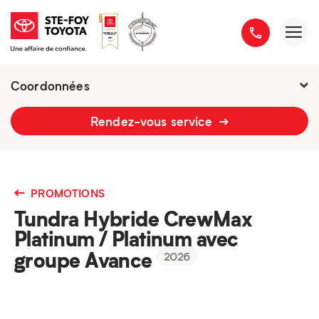
Coordonnées
2777 boulevard du Versant-Nord
Rendez-vous service
418 658-1340
PROMOTIONS
Tundra Hybride CrewMax
Platinum / Platinum avec
groupe Avance
2026