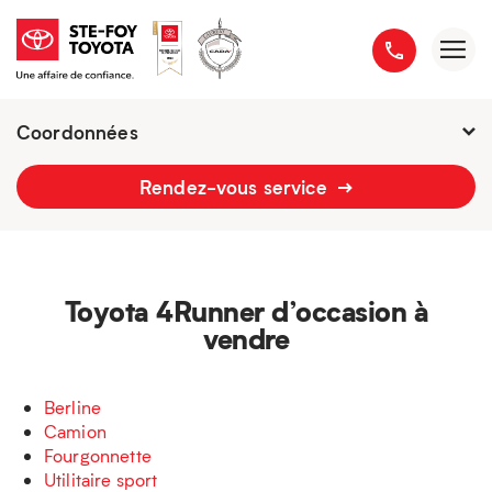
Coordonnées
Présentement ouvert jusqu'à
21h
Rendez-vous service
2777 boulevard du Versant-Nord
418 658-1340
Toyota 4Runner d’occasion à
vendre
Berline
Camion
Fourgonnette
Utilitaire sport