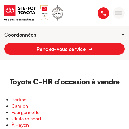
Coordonnées
Fermé : Ouverture
-
Rendez-vous service
2777 boulevard du Versant-Nord
418 658-1340
Toyota C-HR d’occasion à vendre
Berline
Camion
Fourgonnette
Utilitaire sport
À Hayon