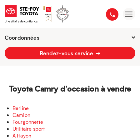
Coordonnées
Fermé : Ouverture
-
Rendez-vous service
2777 boulevard du Versant-Nord
418 658-1340
Toyota Camry d’occasion à vendre
Berline
Camion
Fourgonnette
Utilitaire sport
À Hayon